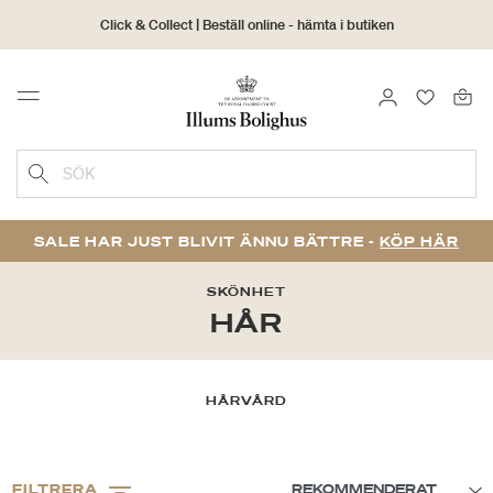
Click & Collect | Beställ online - hämta i butiken
30 dagars returrätt
LOGGA IN
FAVORIT
Menu
SÖK
SALE HAR JUST BLIVIT ÄNNU BÄTTRE -
KÖP HÄR
SKÖNHET
HÅR
HÅRVÅRD
FILTRERA