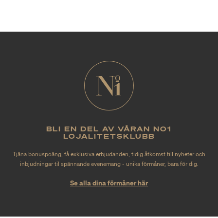
BLI EN DEL AV VÅRAN NO1
LOJALITETSKLUBB
Tjäna bonuspoäng, få exklusiva erbjudanden, tidig åtkomst till nyheter och
inbjudningar til spännande evenemang - unika förmåner, bara för dig.
Se alla dina förmåner här