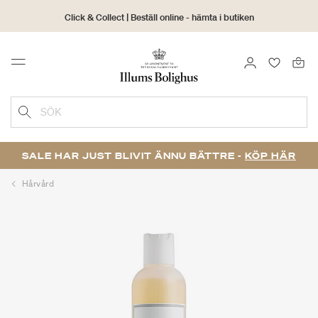
Click & Collect | Beställ online - hämta i butiken
30 dagars returrätt
LOGGA IN
FAVORIT
Menu
SÖK
SALE HAR JUST BLIVIT ÄNNU BÄTTRE -
KÖP HÄR
Hårvård