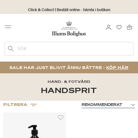
Click & Collect | Beställ online - hämta i butiken
30 dagars returrätt
LOGGA IN
FAVORIT
Menu
SÖK
SALE HAR JUST BLIVIT ÄNNU BÄTTRE -
KÖP HÄR
HAND- & FOTVÅRD
HANDSPRIT
FILTRERA