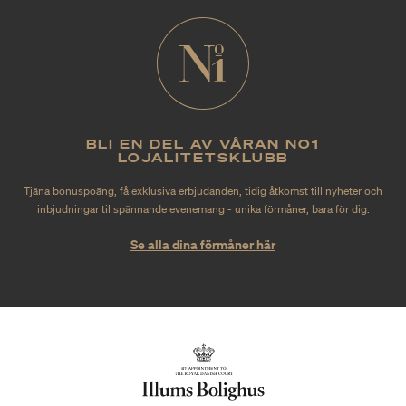
BLI EN DEL AV VÅRAN NO1
LOJALITETSKLUBB
Tjäna bonuspoäng, få exklusiva erbjudanden, tidig åtkomst till nyheter och
inbjudningar til spännande evenemang - unika förmåner, bara för dig.
Se alla dina förmåner här