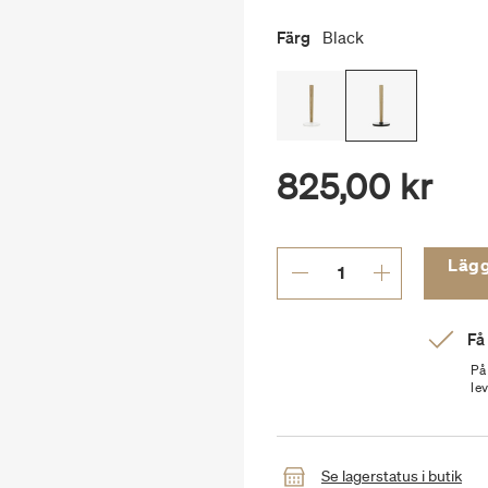
Färg
Black
825,00 kr
Lägg t
Få
På
le
Se lagerstatus i butik