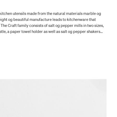
f kitchen utensils made from the natural materials marble og
eight og beautiful manufacture leads to kitchenware that
 The Craft family consists of salt og pepper mills in two sizes,
estle, a paper towel holder as well as salt og pepper shakers
kes it easy to create a permeating style in your kitchen