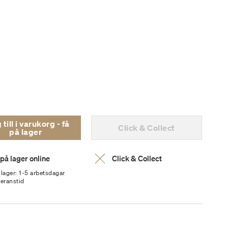
ill i varukorg - få
Click & Collect
på lager
 på lager online
Click & Collect
 lager: 1-5 arbetsdagar
veranstid