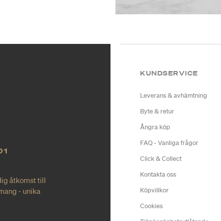
KUNDSERVICE
Leverans & avhämtning
Byte & retur
Ångra köp
FAQ - Vanliga frågor
O1
Click & Collect
Kontakta oss
ig åtkomst till
mang - unika
Köpvillkor
Cookies