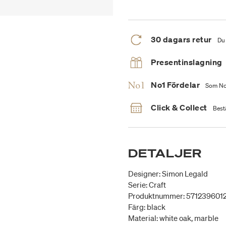
30 dagars retur
Du 
Presentinslagning
No1 Fördelar
Som No1
Click & Collect
Bestä
DETALJER
Designer: Simon Legald
Serie: Craft
Produktnummer: 571239601
Färg: black
Material: white oak, marble