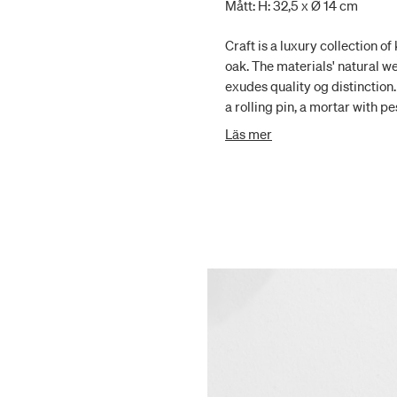
Mått: H: 32,5 x Ø 14 cm
Craft is a luxury collection o
oak. The materials' natural w
exudes quality og distinction.
a rolling pin, a mortar with p
og cellars. The wide range ma
Läs mer
decor.