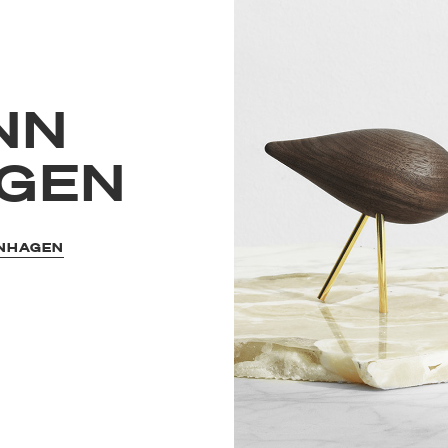
NN
GEN
ENHAGEN